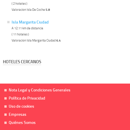
( 2 hoteles )
Valoracion Isla De Coche
5.8
Isla Margarita Ciudad
A 12.11 km de distancia
( 11 hoteles )
Valoracion Isla Margarita Ciudad
6.4
HOTELES CERCANOS
Nota Legal y Condiciones Generales
Política de Privacidad
Uso de cookies
Empresas
Quiénes Somos